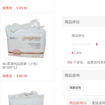
销售价：￥39.90
商品评论
商品评分
/
.
/
.
/
.
/
.
/
.
0
0
人评分
共
0
个评论。 如果您对本
MJ柔薄纯品尿裤（小包）
M*36P*12
商品咨询
销售价：￥88.00
我要咨询
商品咨询(0)
配送咨询(