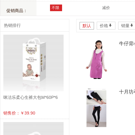
不限
减价
促销商品：
热销排行
默认
价格
*
销量
*
牛仔背
十月坊
咪洁乐柔心生裤大包M*60P*6
销售价：￥39.90