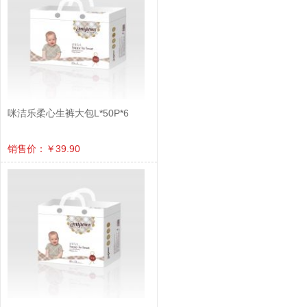
咪洁乐柔心生裤大包L*50P*6
销售价：￥39.90