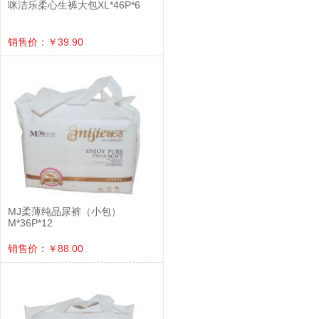
咪洁乐柔心生裤大包XL*46P*6
销售价：￥39.90
MJ柔薄纯品尿裤（小包）
M*36P*12
销售价：￥88.00