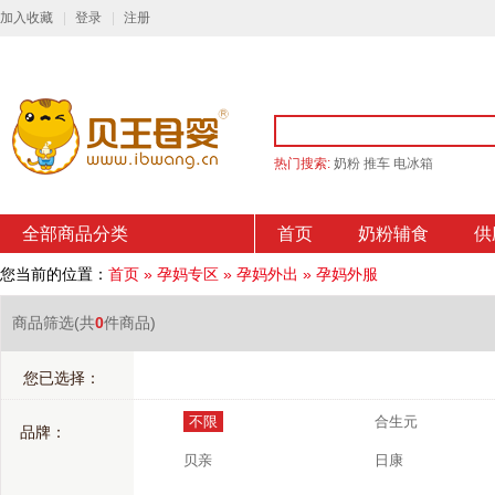
加入收藏
登录
注册
热门搜索:
奶粉
推车
电冰箱
全部商品分类
首页
奶粉辅食
供
您当前的位置：
首页
»
孕妈专区
»
孕妈外出
»
孕妈外服
商品筛选
(共
0
件商品)
您已选择：
不限
合生元
品牌：
贝亲
日康