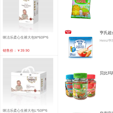
亨氏超
咪洁乐柔心生裤大包M*60P*6
Heinz
销售价：￥39.90
贝比玛
咪洁乐柔心生裤大包L*50P*6