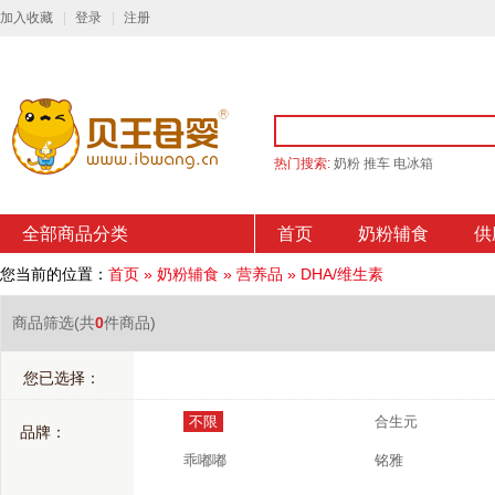
加入收藏
登录
注册
热门搜索:
奶粉
推车
电冰箱
全部商品分类
首页
奶粉辅食
供
您当前的位置：
首页
»
奶粉辅食
»
营养品
»
DHA/维生素
商品筛选
(共
0
件商品)
您已选择：
不限
合生元
品牌：
乖嘟嘟
铭雅