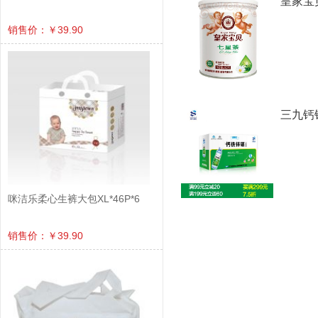
皇家宝
销售价：￥39.90
三九钙
咪洁乐柔心生裤大包XL*46P*6
销售价：￥39.90