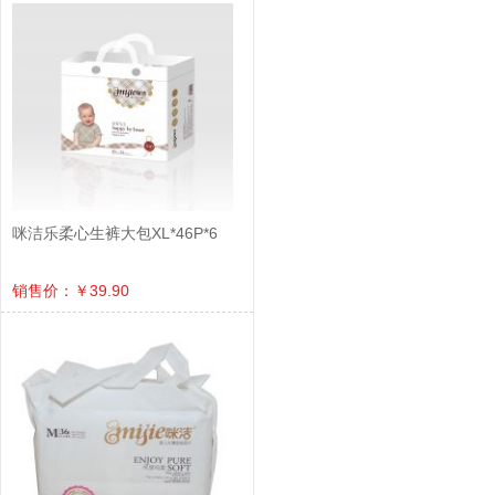
咪洁乐柔心生裤大包XL*46P*6
销售价：￥39.90