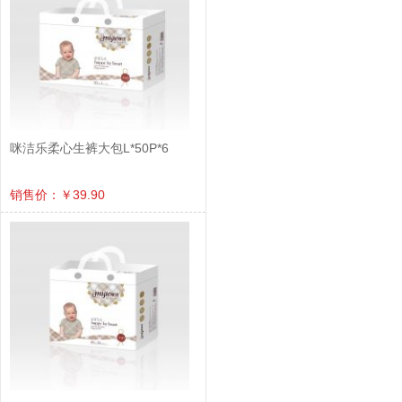
咪洁乐柔心生裤大包L*50P*6
销售价：￥39.90