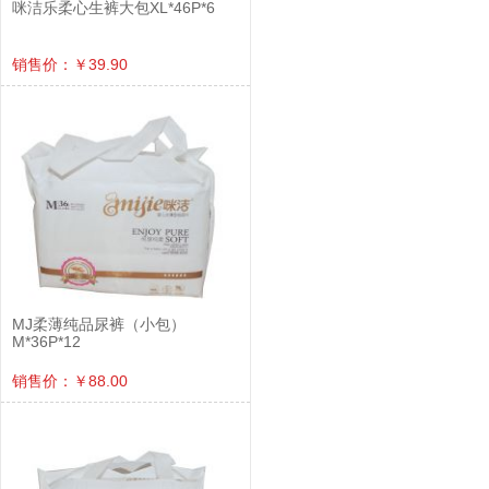
咪洁乐柔心生裤大包XL*46P*6
销售价：￥39.90
MJ柔薄纯品尿裤（小包）
M*36P*12
销售价：￥88.00