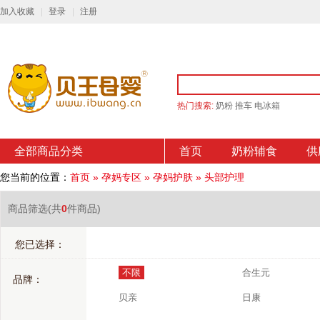
加入收藏
登录
注册
热门搜索:
奶粉
推车
电冰箱
全部商品分类
首页
奶粉辅食
供
您当前的位置：
首页
»
孕妈专区
»
孕妈护肤
»
头部护理
商品筛选
(共
0
件商品)
您已选择：
不限
合生元
品牌：
贝亲
日康