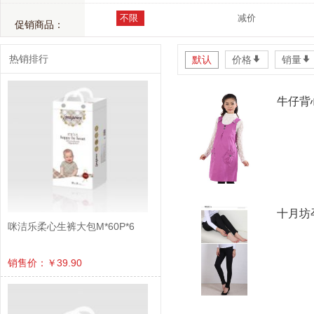
不限
减价
促销商品：
热销排行
默认
价格
*
销量
*
牛仔背
十月坊
咪洁乐柔心生裤大包M*60P*6
销售价：￥39.90