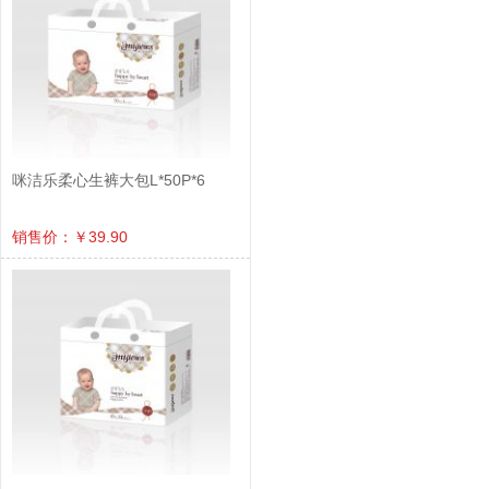
咪洁乐柔心生裤大包L*50P*6
销售价：￥39.90