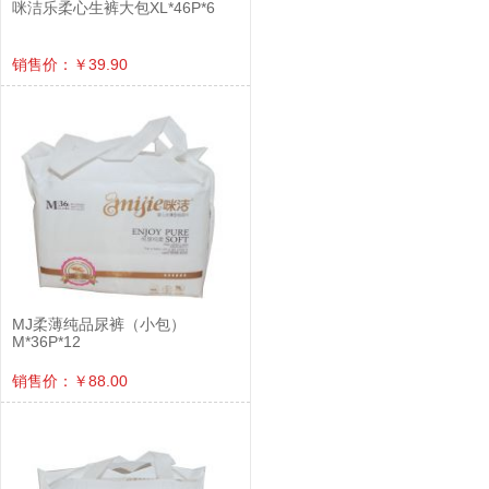
咪洁乐柔心生裤大包XL*46P*6
销售价：￥39.90
MJ柔薄纯品尿裤（小包）
M*36P*12
销售价：￥88.00