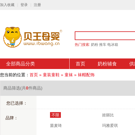
加入收藏
登录
注册
热门搜索:
奶粉
推车
电冰箱
全部商品分类
首页
奶粉辅食
供
您当前的位置：
首页
»
童装童鞋
»
童袜
»
袜帽配饰
商品筛选
(共
0
件商品)
您已选择：
不限
娃丽比
品牌：
茵麦琦
玛雅爱琪