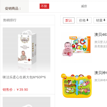
不限
减价
促销商品：
热销排行
默认
价格
*
销量
*
澳贝46
澳贝婴儿
蒸煮微波
澳贝神奇
咪洁乐柔心生裤大包M*60P*6
澳贝神奇
销售价：￥39.90