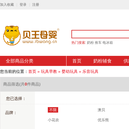
加入收藏
登录
注册
热门搜索:
奶粉
推车
电冰箱
全部商品分类
首页
奶粉辅食
供
您当前的位置：
首页
»
玩具早教
»
婴幼玩具
»
乐音玩具
商品筛选
(共
0
件商品)
您已选择：
不限
澳贝
品牌：
小花农
优乐熊