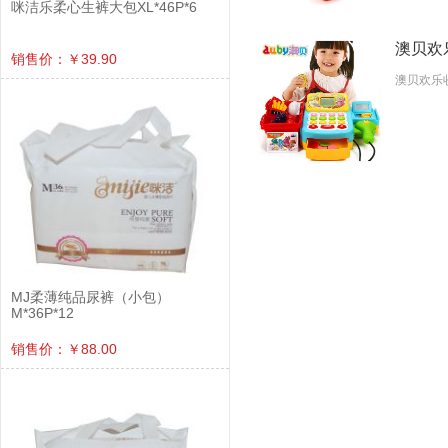
咪洁乐柔心生裤大包XL*46P*6
澳贝欢乐
销售价：￥39.90
澳贝欢乐收
MJ柔薄纯品尿裤（小包）
M*36P*12
销售价：￥88.00